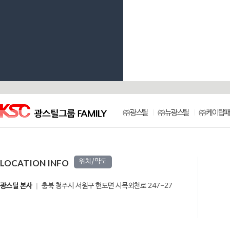
㈜광스틸
㈜뉴광스틸
㈜케이탑패
LOCATION INFO
위치/약도
광스틸 본사
충북 청주시 서원구 현도면 시목외천로 247-27