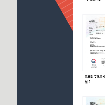
1234767호
프레임 구조를 
널 2