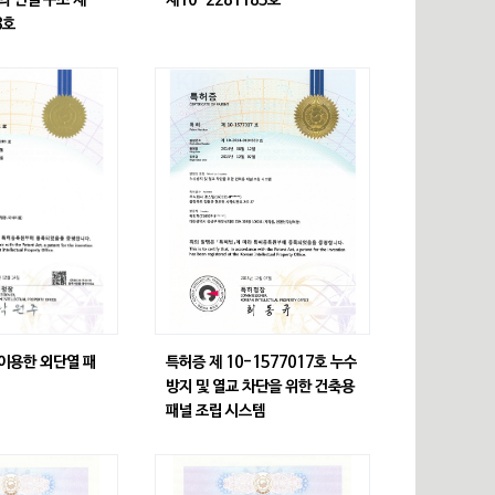
 연결 구조 제
제10-2281185호
8호
이용한 외단열 패
특허증 제 10-1577017호 누수
방지 및 열교 차단을 위한 건축용
패널 조립 시스템