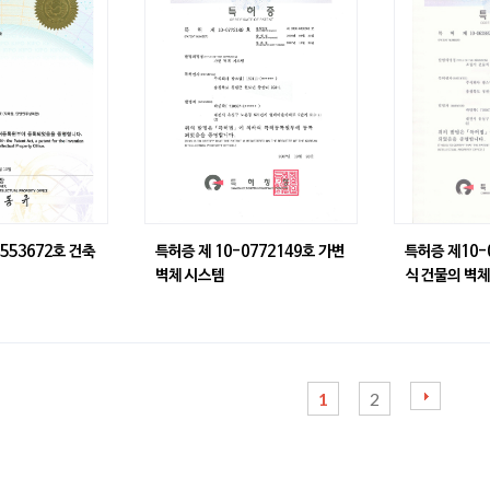
1553672호 건축
특허증 제 10-0772149호 가변
특허증 제10-
벽체 시스템
식 건물의 벽
1
2