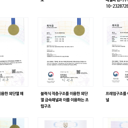
호
패널과 환기구의
10-232872
이용한 외단열 패
블럭식 적층구조를 이용한 외단
프레임구조를 
열 금속패널과 이를 이용하는 조
널
립구조