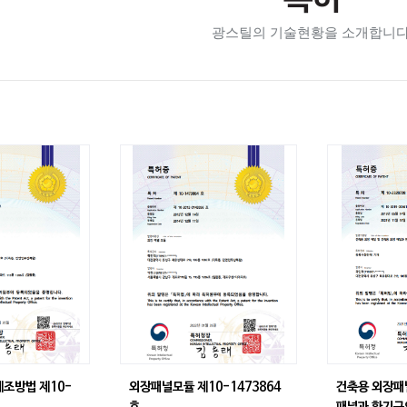
특허
광스틸의 기술현황을 소개합니다
제조방법 제10-
외장패널모듈 제10-1473864
건축용 외장패