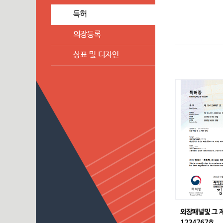
특허
의장등록
상표 및 디자인
외장패널및 그 