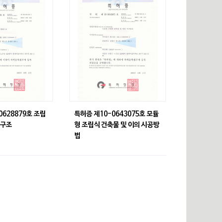
0628879호 조립
특허증 제10-0643075호 모듈
체구조
형 조립식 건축물 및 이의 시공방
법