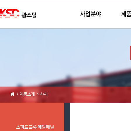
본문바로가기
메뉴바로가기
사업분야
제
제품소개
샤시
스피드블록 메탈패널