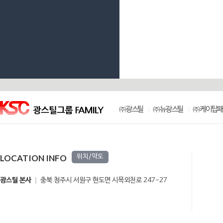
㈜광스틸
㈜뉴광스틸
㈜케이탑패
LOCATION INFO
위치/약도
광스틸 본사
충북 청주시 서원구 현도면 시목외천로 247-27