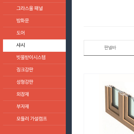
그라스울 패널
방화문
도어
샤시
판넬바
빗물받이시스템
징크강판
성형강판
외장재
부자재
모듈러 가설캠프