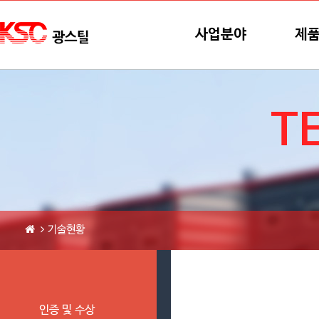
본문바로가기
메뉴바로가기
사업분야
제
T
기술현황
인증 및 수상