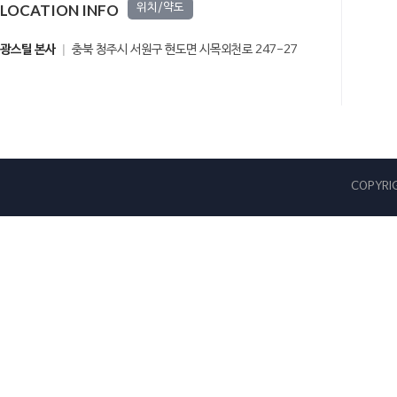
LOCATION INFO
위치/약도
광스틸 본사
충북 청주시 서원구 현도면 시목외천로 247-27
COPYRIG