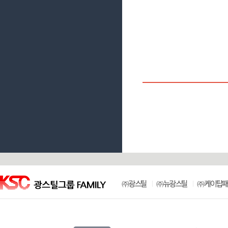
㈜광스틸
㈜뉴광스틸
㈜케이탑패