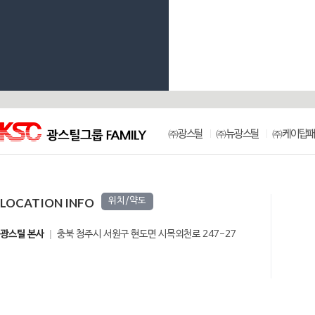
㈜광스틸
㈜뉴광스틸
㈜케이탑패
LOCATION INFO
위치/약도
광스틸 본사
충북 청주시 서원구 현도면 시목외천로 247-27