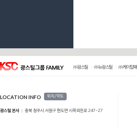
㈜광스틸
㈜뉴광스틸
㈜케이탑패
LOCATION INFO
위치/약도
광스틸 본사
충북 청주시 서원구 현도면 시목외천로 247-27